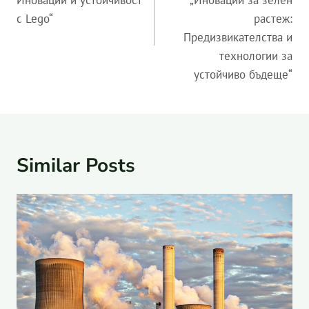
Иновации и устойчивост
„Иновации за зелен
с Lego“
растеж:
Предизвикателства и
технологии за
устойчиво бъдеще“
Similar Posts