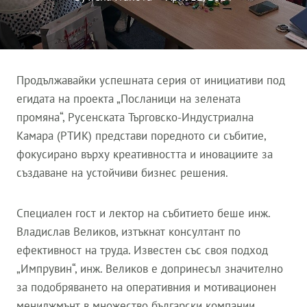
Продължавайки успешната серия от инициативи под
егидата на проекта „Посланици на зелената
промяна“, Русенската Търговско-Индустриална
Камара (РТИК) представи поредното си събитие,
фокусирано върху креативността и иновациите за
създаване на устойчиви бизнес решения.
Специален гост и лектор на събитието беше инж.
Владислав Великов, изтъкнат консултант по
ефективност на труда. Известен със своя подход
„Импрувин“, инж. Великов е допринесъл значително
за подобряването на оперативния и мотивационен
мениджмънт в множество български компании,